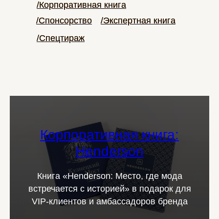
/Корпоративная книга
/Корпоративная книга
/Спонсорство
/Спонсорство
/Экспертная книга
/Экспертная книга
/Спецтираж
/Спецтираж
Корпоративная книга:
Henderson
Книга «Henderson: Место, где мода
встречается с историей» в подарок для
VIP-клиентов и амбассадоров бренда